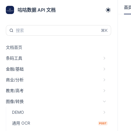
首
首
咕咕数据 API 文档
⌘K
文档首页
条码工具
金融/基础
商业/分析
教育/高考
图像/转换
DEMO
通用 OCR
POST