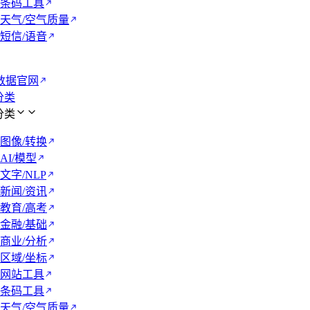
条码工具
天气/空气质量
短信/语音
数据官网
 分类
 分类
图像/转换
AI/模型
文字/NLP
新闻/资讯
教育/高考
金融/基础
商业/分析
区域/坐标
网站工具
条码工具
天气/空气质量