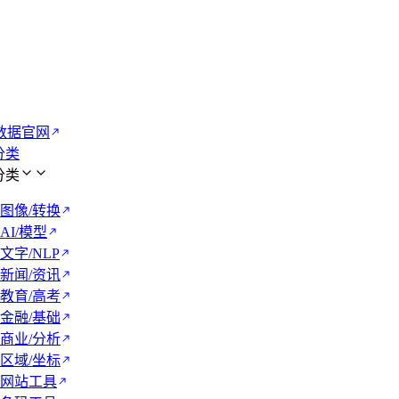
数据官网
 分类
 分类
图像/转换
AI/模型
文字/NLP
新闻/资讯
教育/高考
金融/基础
商业/分析
区域/坐标
网站工具