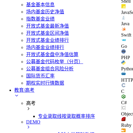
Shell
基金基本信息
场内基金历史净值
JavaSc
指数基金业绩
Java
开放式基金最新净值
开放式基金区间净值
Swift
开放式基金业绩排行
Go
场内基金业绩排行
开放式基金盘中净值估算
PHP
公募基金代码枚举（分页）
公募基金组合风险分析
Pytho
国际货币汇率
HTT
期权实时行情数据
教育/高考
C
C#
高考
Objec
专业录取线按录取概率排序
DEMO
Ruby