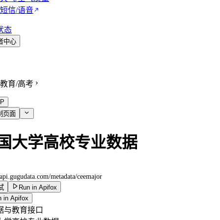
短信/语音
状态
者中心
教育/高考
P
制页面
国大学高校专业数据
//api.gugudata.com
/metadata/ceemajor
试
Run in Apifox
 in Apifox
据与教育接口