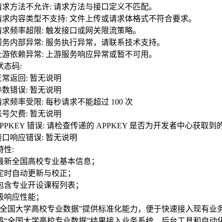
5 请求方法不允许: 请求方法与接口定义不匹配。
5 请求内容类型不支持: 文件上传或请求体格式不符合要求。
9 请求频率超限: 触发接口或网关限流策略。
0 服务内部异常: 服务执行异常，请联系技术支持。
2 上游依赖异常: 上游服务响应异常或暂不可用。
状态码:
 正常返回: 暂无说明
 参数错误: 暂无说明
 请求频率受限: 每秒请求不能超过 100 次
 账号欠费: 暂无说明
 APPKEY 错误: 请检查传递的 APPKEY 是否为开发者中心获取到
 接口响应错误: 暂无说明
特性:
最新全国高校专业基本信息；
定时自动更新与校正；
包含专业开设课程列表；
级响应性能；
“全国大学高校专业数据”提供标准化能力，便于快速接入现有业
将“全国大学高校专业数据”结果接入业务系统、后台工具和自动