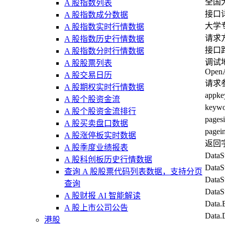
全国
A 股指数列表
接口
A 股指数成分数据
大学
A 股指数实时行情数据
请求方
A 股指数历史行情数据
接口路径
A 股指数分时行情数据
调试
A 股股票列表
Open
A 股交易日历
请求
A 股期权实时行情数据
appk
A 股个股资金流
key
A 股个股资金流排行
page
A 股买卖盘口数据
pag
A 股涨停板实时数据
返回
A 股季度业绩报表
Data
A 股科创板历史行情数据
Data
查询 A 股股票代码列表数据，支持分页
Data
查询
Dat
A 股财报 AI 智能解读
Data
A 股上市公司公告
Data.
港股