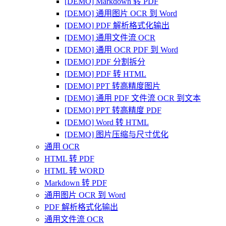
[DEMO] Markdown 转 PDF
[DEMO] 通用图片 OCR 到 Word
[DEMO] PDF 解析格式化输出
[DEMO] 通用文件流 OCR
[DEMO] 通用 OCR PDF 到 Word
[DEMO] PDF 分割拆分
[DEMO] PDF 转 HTML
[DEMO] PPT 转高精度图片
[DEMO] 通用 PDF 文件流 OCR 到文本
[DEMO] PPT 转高精度 PDF
[DEMO] Word 转 HTML
[DEMO] 图片压缩与尺寸优化
通用 OCR
HTML 转 PDF
HTML 转 WORD
Markdown 转 PDF
通用图片 OCR 到 Word
PDF 解析格式化输出
通用文件流 OCR