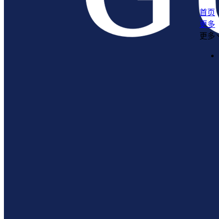
首页
更多
更多