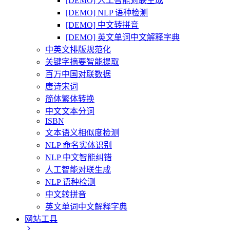
[DEMO] 人工智能对联生成
[DEMO] NLP 语种检测
[DEMO] 中文转拼音
[DEMO] 英文单词中文解释字典
中英文排版规范化
关键字摘要智能提取
百万中国对联数据
唐诗宋词
简体繁体转换
中文文本分词
ISBN
文本语义相似度检测
NLP 命名实体识别
NLP 中文智能纠错
人工智能对联生成
NLP 语种检测
中文转拼音
英文单词中文解释字典
网站工具