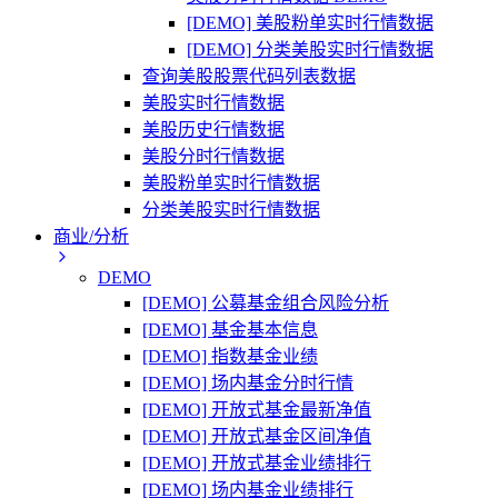
[DEMO] 美股粉单实时行情数据
[DEMO] 分类美股实时行情数据
查询美股股票代码列表数据
美股实时行情数据
美股历史行情数据
美股分时行情数据
美股粉单实时行情数据
分类美股实时行情数据
商业/分析
DEMO
[DEMO] 公募基金组合风险分析
[DEMO] 基金基本信息
[DEMO] 指数基金业绩
[DEMO] 场内基金分时行情
[DEMO] 开放式基金最新净值
[DEMO] 开放式基金区间净值
[DEMO] 开放式基金业绩排行
[DEMO] 场内基金业绩排行