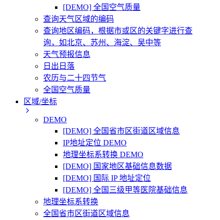
[DEMO] 全国空气质量
查询天气区域的编码
查询地区编码，根据市或区的关键字进行查
询，如北京、苏州、海淀、吴中等
天气预报信息
日出日落
农历与二十四节气
全国空气质量
区域/坐标
DEMO
[DEMO] 全国省市区街道区域信息
IP地址定位 DEMO
地理坐标系转换 DEMO
[DEMO] 国家地区基础信息数据
[DEMO] 国际 IP 地址定位
[DEMO] 全国三级甲等医院基础信息
地理坐标系转换
全国省市区街道区域信息