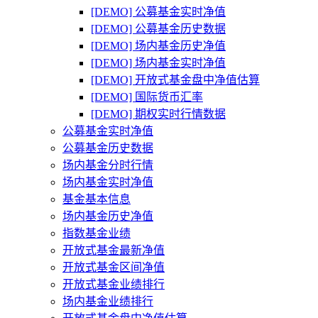
[DEMO] 公募基金实时净值
[DEMO] 公募基金历史数据
[DEMO] 场内基金历史净值
[DEMO] 场内基金实时净值
[DEMO] 开放式基金盘中净值估算
[DEMO] 国际货币汇率
[DEMO] 期权实时行情数据
公募基金实时净值
公募基金历史数据
场内基金分时行情
场内基金实时净值
基金基本信息
场内基金历史净值
指数基金业绩
开放式基金最新净值
开放式基金区间净值
开放式基金业绩排行
场内基金业绩排行