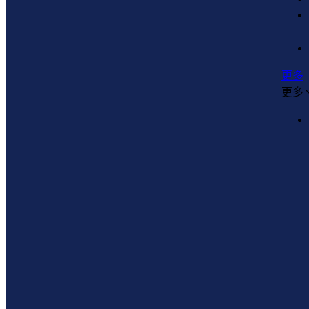
更多
更多