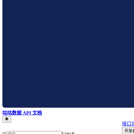
咕咕数据 API 文档
接口
开发
Ctrl+K