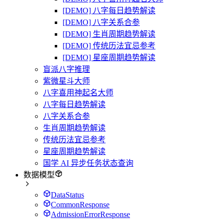
[DEMO] 八字每日趋势解读
[DEMO] 八字关系合参
[DEMO] 生肖周期趋势解读
[DEMO] 传统历法宜忌参考
[DEMO] 星座周期趋势解读
盲派八字推理
紫微星斗大师
八字喜用神起名大师
八字每日趋势解读
八字关系合参
生肖周期趋势解读
传统历法宜忌参考
星座周期趋势解读
国学 AI 异步任务状态查询
数据模型
DataStatus
CommonResponse
AdmissionErrorResponse