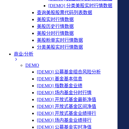
[DEMO] 分类美股实时行情数据
查询美股股票代码列表数据
美股实时行情数据
美股历史行情数据
美股分时行情数据
美股粉单实时行情数据
分类美股实时行情数据
商业/分析
DEMO
[DEMO] 公募基金组合风险分析
[DEMO] 基金基本信息
[DEMO] 指数基金业绩
[DEMO] 场内基金分时行情
[DEMO] 开放式基金最新净值
[DEMO] 开放式基金区间净值
[DEMO] 开放式基金业绩排行
[DEMO] 场内基金业绩排行
[DEMO] 公募基金实时净值