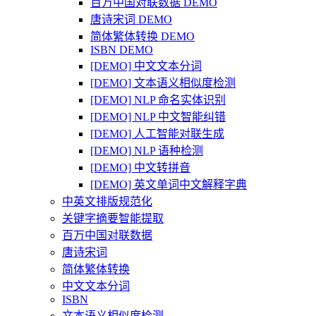
百万中国对联数据 DEMO
唐诗宋词 DEMO
简体繁体转换 DEMO
ISBN DEMO
[DEMO] 中文文本分词
[DEMO] 文本语义相似度检测
[DEMO] NLP 命名实体识别
[DEMO] NLP 中文智能纠错
[DEMO] 人工智能对联生成
[DEMO] NLP 语种检测
[DEMO] 中文转拼音
[DEMO] 英文单词中文解释字典
中英文排版规范化
关键字摘要智能提取
百万中国对联数据
唐诗宋词
简体繁体转换
中文文本分词
ISBN
文本语义相似度检测