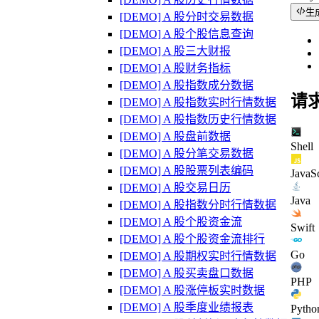
生
[DEMO] A 股分时交易数据
[DEMO] A 股个股信息查询
[DEMO] A 股三大财报
[DEMO] A 股财务指标
[DEMO] A 股指数成分数据
请
[DEMO] A 股指数实时行情数据
[DEMO] A 股指数历史行情数据
[DEMO] A 股盘前数据
Shell
[DEMO] A 股分笔交易数据
[DEMO] A 股股票列表编码
JavaSc
[DEMO] A 股交易日历
Java
[DEMO] A 股指数分时行情数据
[DEMO] A 股个股资金流
Swift
[DEMO] A 股个股资金流排行
Go
[DEMO] A 股期权实时行情数据
[DEMO] A 股买卖盘口数据
PHP
[DEMO] A 股涨停板实时数据
[DEMO] A 股季度业绩报表
Pytho