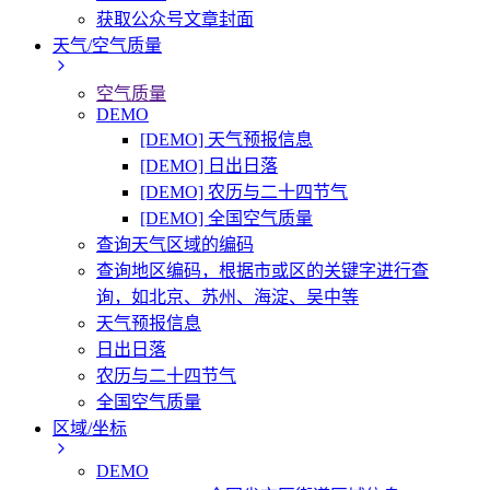
获取公众号文章封面
天气/空气质量
空气质量
DEMO
[DEMO] 天气预报信息
[DEMO] 日出日落
[DEMO] 农历与二十四节气
[DEMO] 全国空气质量
查询天气区域的编码
查询地区编码，根据市或区的关键字进行查
询，如北京、苏州、海淀、吴中等
天气预报信息
日出日落
农历与二十四节气
全国空气质量
区域/坐标
DEMO