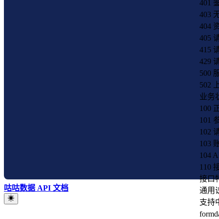
401
40
404
40
41
42
50
50
业务
100
101
102
103
104
110
接口
咕咕数据 API 文档
通用
支持
for