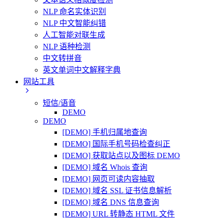
NLP 命名实体识别
NLP 中文智能纠错
人工智能对联生成
NLP 语种检测
中文转拼音
英文单词中文解释字典
网站工具
短信/语音
DEMO
DEMO
[DEMO] 手机归属地查询
[DEMO] 国际手机号码检查纠正
[DEMO] 获取站点以及图标 DEMO
[DEMO] 域名 Whois 查询
[DEMO] 网页可读内容抽取
[DEMO] 域名 SSL 证书信息解析
[DEMO] 域名 DNS 信息查询
[DEMO] URL 转静态 HTML 文件