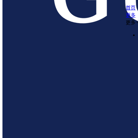
首页
更多
更多