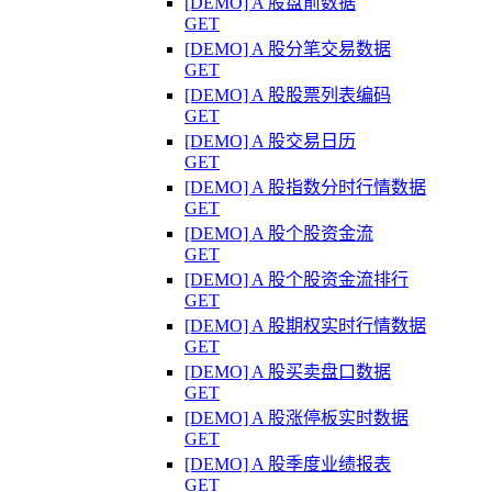
[DEMO] A 股盘前数据
GET
[DEMO] A 股分笔交易数据
GET
[DEMO] A 股股票列表编码
GET
[DEMO] A 股交易日历
GET
[DEMO] A 股指数分时行情数据
GET
[DEMO] A 股个股资金流
GET
[DEMO] A 股个股资金流排行
GET
[DEMO] A 股期权实时行情数据
GET
[DEMO] A 股买卖盘口数据
GET
[DEMO] A 股涨停板实时数据
GET
[DEMO] A 股季度业绩报表
GET