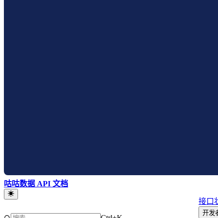
咕咕数据 API 文档
接口
开发
Ctrl+K