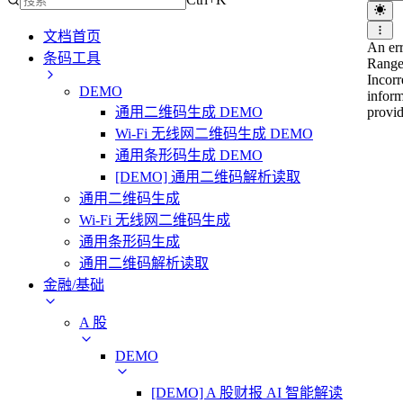
文档首页
An err
条码工具
Range
Incorr
DEMO
inform
通用二维码生成 DEMO
provi
Wi-Fi 无线网二维码生成 DEMO
通用条形码生成 DEMO
[DEMO] 通用二维码解析读取
通用二维码生成
Wi-Fi 无线网二维码生成
通用条形码生成
通用二维码解析读取
金融/基础
A 股
DEMO
[DEMO] A 股财报 AI 智能解读