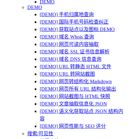
DEMO
DEMO
[DEMO] 手机归属地查询
[DEMO] 国际手机号码检查纠正
[DEMO] 获取站点以及图标 DEMO
[DEMO] 域名 Whois 查询
[DEMO] 网页可读内容抽取
[DEMO] 域名 SSL 证书信息解析
[DEMO] 域名 DNS 信息查询
[DEMO] URL 转静态 HTML 文件
[DEMO] URL 转网站截图
[DEMO] 网页转结构化 Markdown
[DEMO] 网页所有 URL 结构化输出
[DEMO] 网站截图与 HTML 快照
[DEMO] 文章抽取信息化 JSON
[DEMO] 语义化获取站点 JSON 结构内
容
[DEMO] 网页性能与 SEO 评分
搜索/可见性