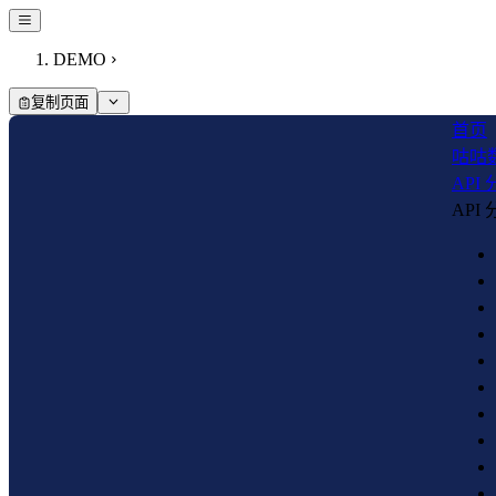
DEMO
复制页面
首页
咕咕
API
API