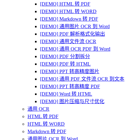
[DEMO] HTML 转 PDF
[DEMO] HTML 转 WORD
[DEMO] Markdown 转 PDF
[DEMO] 通用图片 OCR 到 Word
[DEMO] PDF 解析格式化输出
[DEMO] 通用文件流 OCR
[DEMO] 通用 OCR PDF 到 Word
[DEMO] PDF 分割拆分
[DEMO] PDF 转 HTML
[DEMO] PPT 转高精度图片
[DEMO] 通用 PDF 文件流 OCR 到文本
[DEMO] PPT 转高精度 PDF
[DEMO] Word 转 HTML
[DEMO] 图片压缩与尺寸优化
通用 OCR
HTML 转 PDF
HTML 转 WORD
Markdown 转 PDF
通用图片 OCR 到 Word