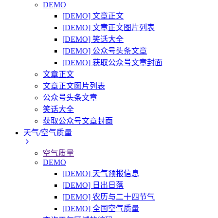
DEMO
[DEMO] 文章正文
[DEMO] 文章正文图片列表
[DEMO] 笑话大全
[DEMO] 公众号头条文章
[DEMO] 获取公众号文章封面
文章正文
文章正文图片列表
公众号头条文章
笑话大全
获取公众号文章封面
天气/空气质量
空气质量
DEMO
[DEMO] 天气预报信息
[DEMO] 日出日落
[DEMO] 农历与二十四节气
[DEMO] 全国空气质量