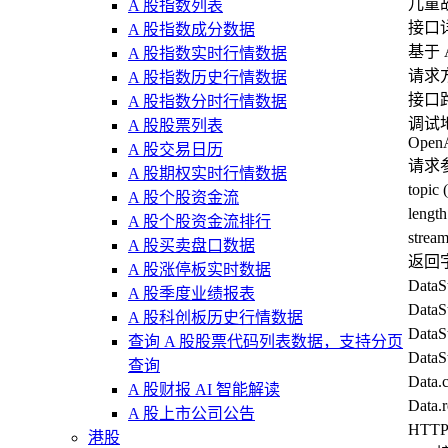
儿童
A 股指数列表
接口
A 股指数成分数据
基于
A 股指数实时行情数据
请求方
A 股指数历史行情数据
接口路径:
A 股指数分时行情数据
调试
A 股股票列表
Open
A 股交易日历
请求
A 股期权实时行情数据
top
A 股个股资金流
len
A 股个股资金流排行
str
A 股买卖盘口数据
返回
A 股涨停板实时数据
Data
A 股季度业绩报表
Data
A 股科创板历史行情数据
Data
查询 A 股股票代码列表数据，支持分页
Data
查询
Data
A 股财报 AI 智能解读
Data
A 股上市公司公告
HTT
港股