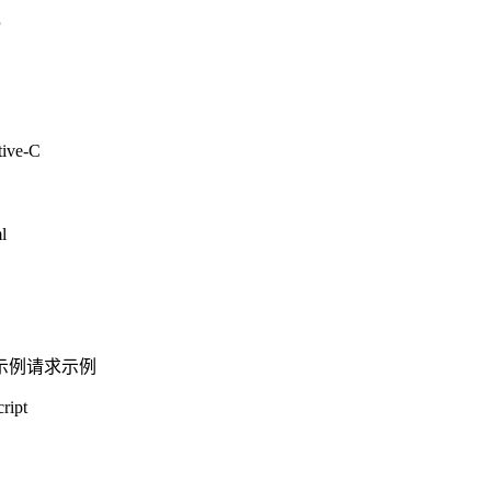
P
tive-C
l
示例
请求示例
ript