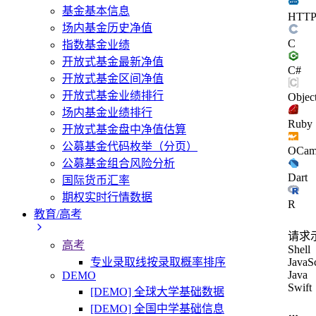
基金基本信息
HTT
场内基金历史净值
C
指数基金业绩
开放式基金最新净值
C#
开放式基金区间净值
开放式基金业绩排行
Objec
场内基金业绩排行
Ruby
开放式基金盘中净值估算
公募基金代码枚举（分页）
OCam
公募基金组合风险分析
Dart
国际货币汇率
期权实时行情数据
R
教育/高考
请求
高考
Shell
专业录取线按录取概率排序
JavaSc
Java
DEMO
Swift
[DEMO] 全球大学基础数据
[DEMO] 全国中学基础信息