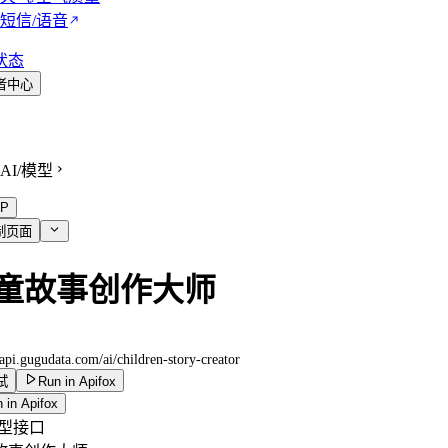
短信/语音
状态
者中心
AI/模型
P
制页面
童故事创作大师
//api.gugudata.com
/ai/children-story-creator
试
Run in Apifox
 in Apifox
模型接口