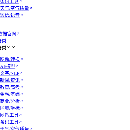
条码工具
天气/空气质量
短信/语音
数据官网
 分类
 分类
图像/转换
AI/模型
文字/NLP
新闻/资讯
教育/高考
金融/基础
商业/分析
区域/坐标
网站工具
条码工具
天气/空气质量