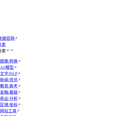
数据官网
 分类
 分类
图像/转换
AI/模型
文字/NLP
新闻/资讯
教育/高考
金融/基础
商业/分析
区域/坐标
网站工具