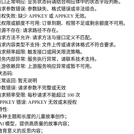
0 接口正常响应: 业务状态码请结合响应体中的状态字段判断。
0 请求参数错误: 参数缺失、格式错误或非法组合。
 鉴权失败: 缺少 APPKEY 或 APPKEY 无效。
3 无权限或额度不可用: 订单到期、权限不足或剩余额度不可用。
 资源不存在: 请求路径不存在。
5 请求方法不允许: 请求方法与接口定义不匹配。
5 请求内容类型不支持: 文件上传或请求体格式不符合要求。
9 请求频率超限: 触发接口或网关限流策略。
0 服务内部异常: 服务执行异常，请联系技术支持。
2 上游依赖异常: 上游服务响应异常或暂不可用。
状态码:
 正常返回: 暂无说明
 参数错误: 请求参数不完整或无效
 请求频率受限: 每秒请求不能超过 100 次
 APPKEY 错误: APPKEY 无效或未授权
特性:
多种主题和长度的儿童故事创作；
 AI 模型，提供高质量的故事内容；
教育意义的反思内容；