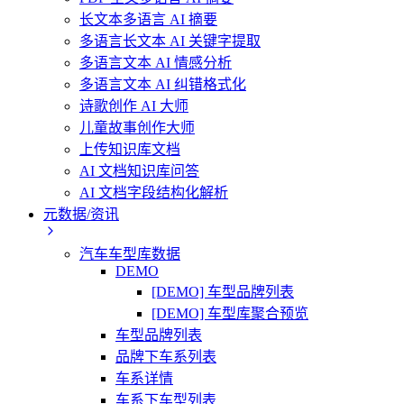
长文本多语言 AI 摘要
多语言长文本 AI 关键字提取
多语言文本 AI 情感分析
多语言文本 AI 纠错格式化
诗歌创作 AI 大师
儿童故事创作大师
上传知识库文档
AI 文档知识库问答
AI 文档字段结构化解析
元数据/资讯
汽车车型库数据
DEMO
[DEMO] 车型品牌列表
[DEMO] 车型库聚合预览
车型品牌列表
品牌下车系列表
车系详情
车系下车型列表