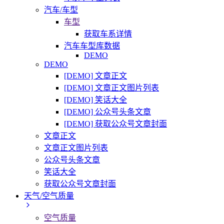
汽车/车型
车型
获取车系详情
汽车车型库数据
DEMO
DEMO
[DEMO] 文章正文
[DEMO] 文章正文图片列表
[DEMO] 笑话大全
[DEMO] 公众号头条文章
[DEMO] 获取公众号文章封面
文章正文
文章正文图片列表
公众号头条文章
笑话大全
获取公众号文章封面
天气/空气质量
空气质量