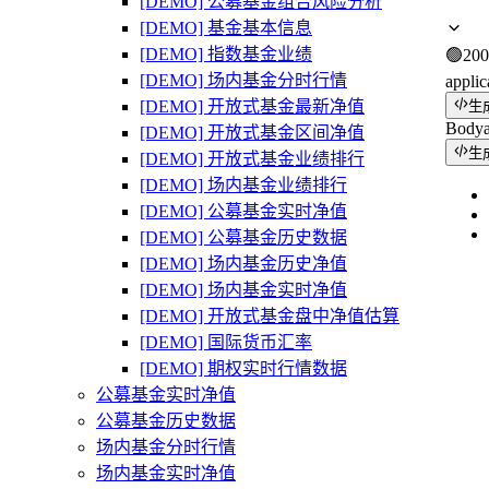
[DEMO] 公募基金组合风险分析
[DEMO] 基金基本信息
[DEMO] 指数基金业绩
🟢
200
[DEMO] 场内基金分时行情
applic
[DEMO] 开放式基金最新净值
生
Body
[DEMO] 开放式基金区间净值
生
[DEMO] 开放式基金业绩排行
[DEMO] 场内基金业绩排行
[DEMO] 公募基金实时净值
[DEMO] 公募基金历史数据
[DEMO] 场内基金历史净值
[DEMO] 场内基金实时净值
[DEMO] 开放式基金盘中净值估算
[DEMO] 国际货币汇率
[DEMO] 期权实时行情数据
公募基金实时净值
公募基金历史数据
场内基金分时行情
场内基金实时净值