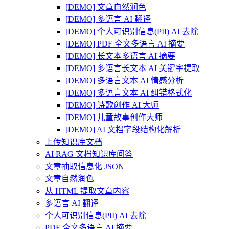
[DEMO] 文章自然润色
[DEMO] 多语言 AI 翻译
[DEMO] 个人可识别信息(PII) AI 去除
[DEMO] PDF 全文多语言 AI 摘要
[DEMO] 长文本多语言 AI 摘要
[DEMO] 多语言长文本 AI 关键字提取
[DEMO] 多语言文本 AI 情感分析
[DEMO] 多语言文本 AI 纠错格式化
[DEMO] 诗歌创作 AI 大师
[DEMO] 儿童故事创作大师
[DEMO] AI 文档字段结构化解析
上传知识库文档
AI RAG 文档知识库问答
文章抽取信息化 JSON
文章自然润色
从 HTML 提取文章内容
多语言 AI 翻译
个人可识别信息(PII) AI 去除
PDF 全文多语言 AI 摘要