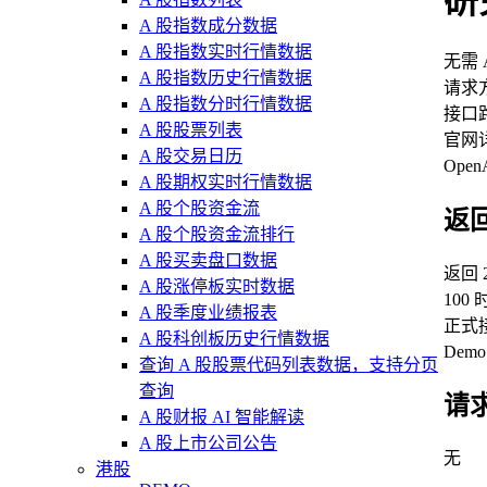
研
A 股指数成分数据
A 股指数实时行情数据
无需 
A 股指数历史行情数据
请求
A 股指数分时行情数据
接口路径
A 股股票列表
官网
A 股交易日历
Open
A 股期权实时行情数据
A 股个股资金流
返
A 股个股资金流排行
A 股买卖盘口数据
返回 
A 股涨停板实时数据
100
A 股季度业绩报表
正式
A 股科创板历史行情数据
De
查询 A 股股票代码列表数据，支持分页
查询
请
A 股财报 AI 智能解读
A 股上市公司公告
无
港股