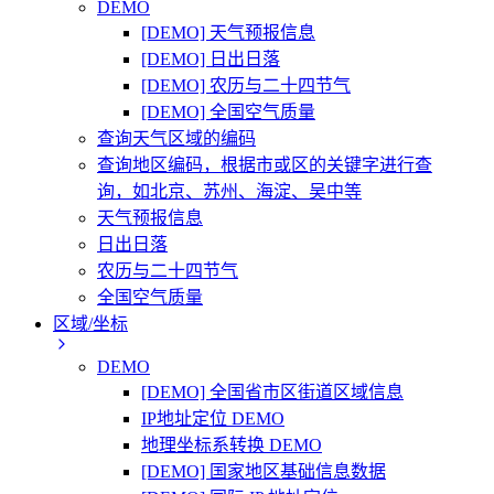
DEMO
[DEMO] 天气预报信息
[DEMO] 日出日落
[DEMO] 农历与二十四节气
[DEMO] 全国空气质量
查询天气区域的编码
查询地区编码，根据市或区的关键字进行查
询，如北京、苏州、海淀、吴中等
天气预报信息
日出日落
农历与二十四节气
全国空气质量
区域/坐标
DEMO
[DEMO] 全国省市区街道区域信息
IP地址定位 DEMO
地理坐标系转换 DEMO
[DEMO] 国家地区基础信息数据