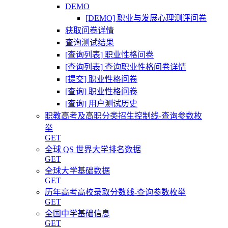
DEMO
[DEMO] 职业与发展心理测评问卷
获取问卷详情
查询测试结果
[查询列表] 职业性格问卷
[查询列表] 查询职业性格问卷详情
[提交] 职业性格问卷
[查询] 职业性格问卷
[查询] 用户测试历史
职教高考及高职分类招生控制线-查询参数枚
举
GET
全球 QS 世界大学排名数据
GET
全球大学基础数据
GET
历年高考高校录取分数线-查询参数枚举
GET
全国中学基础信息
GET