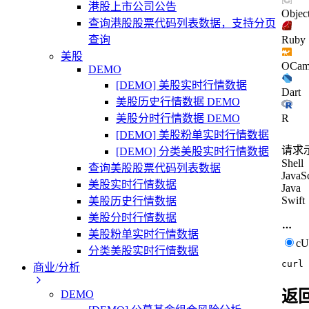
港股上市公司公告
Objec
查询港股股票代码列表数据，支持分页
查询
Ruby
美股
OCam
DEMO
[DEMO] 美股实时行情数据
Dart
美股历史行情数据 DEMO
美股分时行情数据 DEMO
R
[DEMO] 美股粉单实时行情数据
请求
[DEMO] 分类美股实时行情数据
Shell
查询美股股票代码列表数据
JavaSc
美股实时行情数据
Java
Swift
美股历史行情数据
美股分时行情数据
美股粉单实时行情数据
c
分类美股实时行情数据
curl
商业/分析
返
DEMO