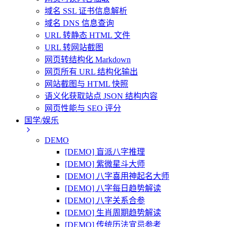
域名 SSL 证书信息解析
域名 DNS 信息查询
URL 转静态 HTML 文件
URL 转网站截图
网页转结构化 Markdown
网页所有 URL 结构化输出
网站截图与 HTML 快照
语义化获取站点 JSON 结构内容
网页性能与 SEO 评分
国学/娱乐
DEMO
[DEMO] 盲派八字推理
[DEMO] 紫微星斗大师
[DEMO] 八字喜用神起名大师
[DEMO] 八字每日趋势解读
[DEMO] 八字关系合参
[DEMO] 生肖周期趋势解读
[DEMO] 传统历法宜忌参考