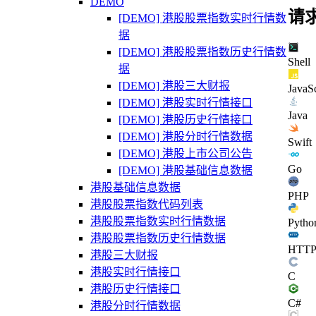
DEMO
请
[DEMO] 港股股票指数实时行情数
据
[DEMO] 港股股票指数历史行情数
Shell
据
[DEMO] 港股三大财报
JavaSc
[DEMO] 港股实时行情接口
Java
[DEMO] 港股历史行情接口
[DEMO] 港股分时行情数据
Swift
[DEMO] 港股上市公司公告
Go
[DEMO] 港股基础信息数据
港股基础信息数据
PHP
港股股票指数代码列表
港股股票指数实时行情数据
Pytho
港股股票指数历史行情数据
HTT
港股三大财报
港股实时行情接口
C
港股历史行情接口
C#
港股分时行情数据