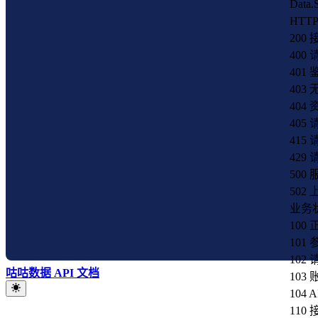
Data
HTT
20
40
401
40
404
40
41
42
50
50
业务
100
101
102
咕咕数据 API 文档
103
104
110