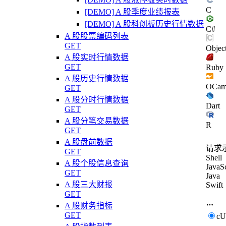
C
[DEMO] A 股季度业绩报表
[DEMO] A 股科创板历史行情数据
C#
A 股股票编码列表
GET
Objec
A 股实时行情数据
GET
Ruby
A 股历史行情数据
OCam
GET
A 股分时行情数据
Dart
GET
A 股分笔交易数据
R
GET
A 股盘前数据
请求
GET
Shell
A 股个股信息查询
JavaSc
GET
Java
A 股三大财报
Swift
GET
A 股财务指标
GET
c