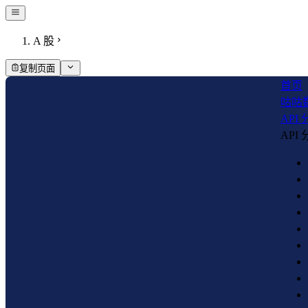
A 股
复制页面
首页
咕咕
API
API