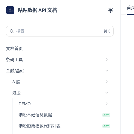
首
首
咕咕数据 API 文档
⌘K
文档首页
条码工具
金融/基础
A 股
港股
DEMO
港股基础信息数据
GET
港股股票指数代码列表
GET