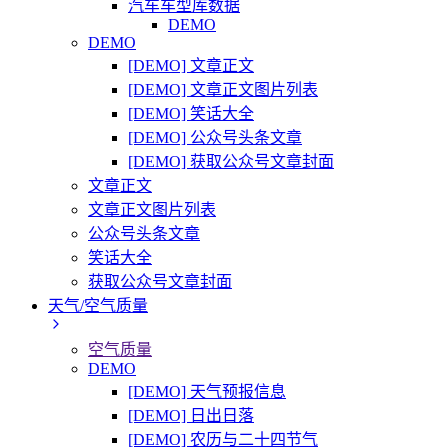
汽车车型库数据
DEMO
DEMO
[DEMO] 文章正文
[DEMO] 文章正文图片列表
[DEMO] 笑话大全
[DEMO] 公众号头条文章
[DEMO] 获取公众号文章封面
文章正文
文章正文图片列表
公众号头条文章
笑话大全
获取公众号文章封面
天气/空气质量
空气质量
DEMO
[DEMO] 天气预报信息
[DEMO] 日出日落
[DEMO] 农历与二十四节气