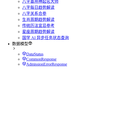
八字喜用神起名大师
八字每日趋势解读
八字关系合参
生肖周期趋势解读
传统历法宜忌参考
星座周期趋势解读
国学 AI 异步任务状态查询
数据模型
DataStatus
CommonResponse
AdmissionErrorResponse