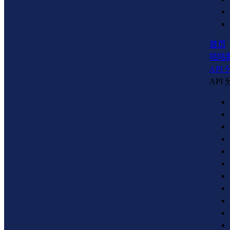
首页
咕咕
API
API