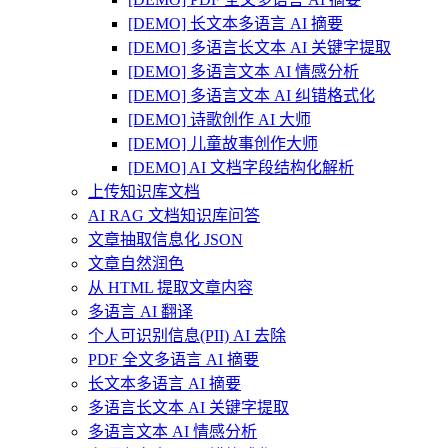
[DEMO] 长文本多语言 AI 摘要
[DEMO] 多语言长文本 AI 关键字提取
[DEMO] 多语言文本 AI 情感分析
[DEMO] 多语言文本 AI 纠错格式化
[DEMO] 诗歌创作 AI 大师
[DEMO] 儿童故事创作大师
[DEMO] AI 文档字段结构化解析
上传知识库文档
AI RAG 文档知识库问答
文章抽取信息化 JSON
文章自然润色
从 HTML 提取文章内容
多语言 AI 翻译
个人可识别信息(PII) AI 去除
PDF 全文多语言 AI 摘要
长文本多语言 AI 摘要
多语言长文本 AI 关键字提取
多语言文本 AI 情感分析