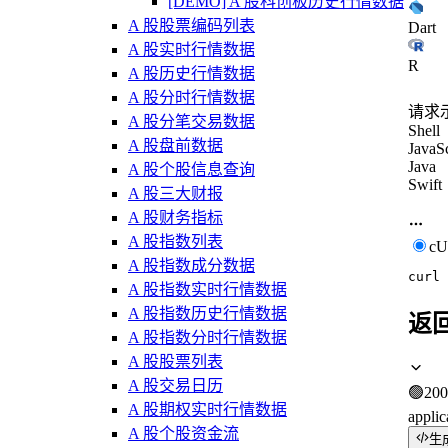
[DEMO] A 股科创板历史行情数据
A 股股票编码列表
Dart
A 股实时行情数据
R
A 股历史行情数据
A 股分时行情数据
请求
A 股分笔交易数据
Shell
A 股盘前数据
JavaSc
Java
A 股个股信息查询
Swift
A 股三大财报
A 股财务指标
A 股指数列表
c
A 股指数成分数据
curl
A 股指数实时行情数据
A 股指数历史行情数据
返
A 股指数分时行情数据
A 股股票列表
A 股交易日历
🟢
200
A 股期权实时行情数据
applic
A 股个股资金流
生