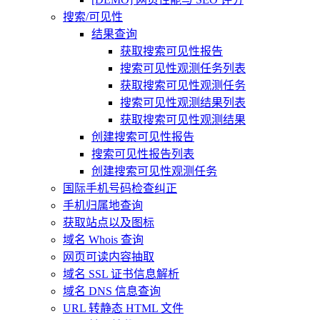
搜索/可见性
结果查询
获取搜索可见性报告
搜索可见性观测任务列表
获取搜索可见性观测任务
搜索可见性观测结果列表
获取搜索可见性观测结果
创建搜索可见性报告
搜索可见性报告列表
创建搜索可见性观测任务
国际手机号码检查纠正
手机归属地查询
获取站点以及图标
域名 Whois 查询
网页可读内容抽取
域名 SSL 证书信息解析
域名 DNS 信息查询
URL 转静态 HTML 文件