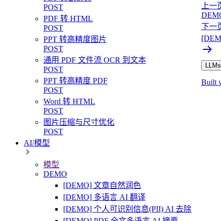
上一
POST
DEM
PDF 转 HTML
下一
POST
[DEM
PPT 转高精度图片
POST
通用 PDF 文件流 OCR 到文本
LLMs.
POST
PPT 转高精度 PDF
Built 
POST
Word 转 HTML
POST
图片压缩与尺寸优化
POST
AI/模型
模型
DEMO
[DEMO] 文章自然润色
[DEMO] 多语言 AI 翻译
[DEMO] 个人可识别信息(PII) AI 去除
[DEMO] PDF 全文多语言 AI 摘要