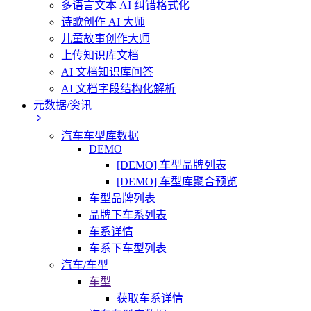
多语言文本 AI 纠错格式化
诗歌创作 AI 大师
儿童故事创作大师
上传知识库文档
AI 文档知识库问答
AI 文档字段结构化解析
元数据/资讯
汽车车型库数据
DEMO
[DEMO] 车型品牌列表
[DEMO] 车型库聚合预览
车型品牌列表
品牌下车系列表
车系详情
车系下车型列表
汽车/车型
车型
获取车系详情