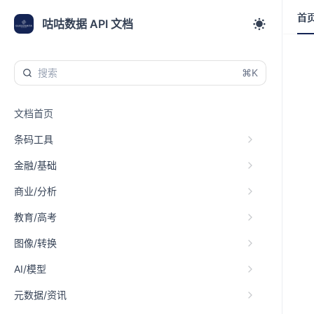
首
首
咕咕数据 API 文档
⌘K
文档首页
条码工具
金融/基础
商业/分析
教育/高考
图像/转换
AI/模型
元数据/资讯