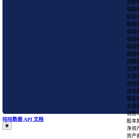
加权
每股收
扣除
每股
每股
每股
每股
每股
调整
总资产
主营
总资
成本
营业利
主营
销售净
咕咕数据 API 文档
股本报
净资产
资产报