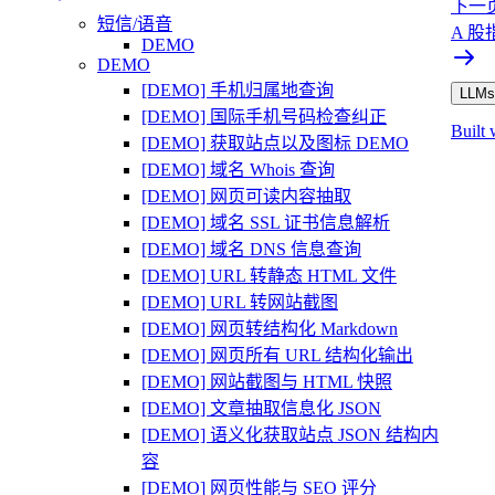
下一
短信/语音
A 
DEMO
DEMO
[DEMO] 手机归属地查询
LLMs.
[DEMO] 国际手机号码检查纠正
Built 
[DEMO] 获取站点以及图标 DEMO
[DEMO] 域名 Whois 查询
[DEMO] 网页可读内容抽取
[DEMO] 域名 SSL 证书信息解析
[DEMO] 域名 DNS 信息查询
[DEMO] URL 转静态 HTML 文件
[DEMO] URL 转网站截图
[DEMO] 网页转结构化 Markdown
[DEMO] 网页所有 URL 结构化输出
[DEMO] 网站截图与 HTML 快照
[DEMO] 文章抽取信息化 JSON
[DEMO] 语义化获取站点 JSON 结构内
容
[DEMO] 网页性能与 SEO 评分