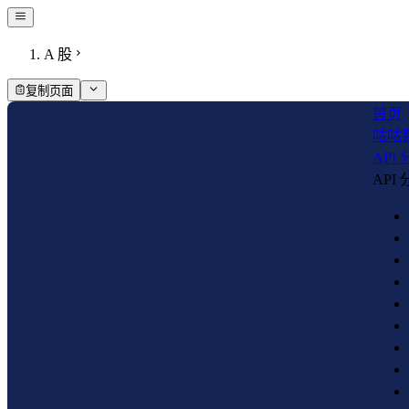
A 股
复制页面
首页
咕咕
API
API