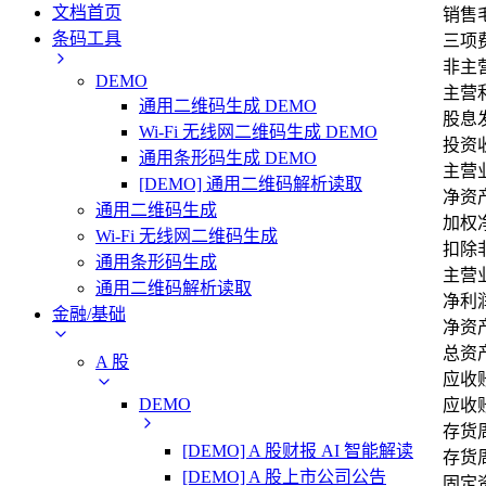
文档首页
销售毛
条码工具
三项
非主
DEMO
主营
通用二维码生成 DEMO
股息发
Wi-Fi 无线网二维码生成 DEMO
投资收
通用条形码生成 DEMO
主营
[DEMO] 通用二维码解析读取
净资产
通用二维码生成
加权
Wi-Fi 无线网二维码生成
扣除
通用条形码生成
主营
通用二维码解析读取
净利润
金融/基础
净资产
总资产
A 股
应收
DEMO
应收
存货
[DEMO] A 股财报 AI 智能解读
存货周
[DEMO] A 股上市公司公告
固定