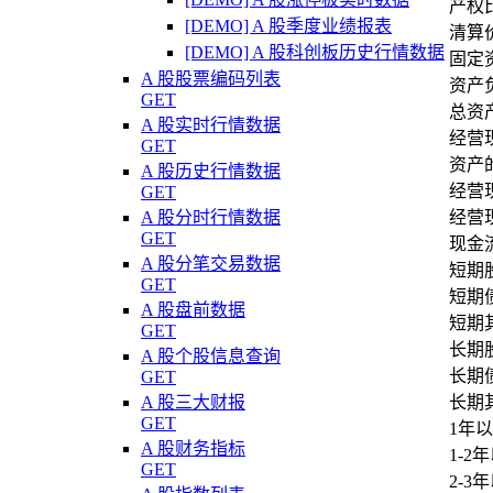
产权比
[DEMO] A 股季度业绩报表
清算价
[DEMO] A 股科创板历史行情数据
固定资
A 股股票编码列表
资产负
GET
总资产
A 股实时行情数据
经营
GET
资产
A 股历史行情数据
经营
GET
A 股分时行情数据
经营
GET
现金流
A 股分笔交易数据
短期
GET
短期
A 股盘前数据
短期
GET
长期
A 股个股信息查询
长期
GET
A 股三大财报
长期
GET
1年以
A 股财务指标
1-2
GET
2-3