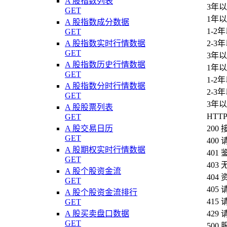
A 股指数列表
3年以
GET
1年以
A 股指数成分数据
1-2
GET
A 股指数实时行情数据
2-3
GET
3年以
A 股指数历史行情数据
1年
GET
1-2
A 股指数分时行情数据
2-3
GET
3年
A 股股票列表
HTT
GET
A 股交易日历
20
GET
40
A 股期权实时行情数据
401
GET
40
A 股个股资金流
404
GET
40
A 股个股资金流排行
41
GET
A 股买卖盘口数据
42
GET
50