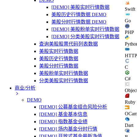
DEMO
[DEMO] 美股实时行情数据
Swift
美股历史行情数据 DEMO
Go
美股分时行情数据 DEMO
[DEMO] 美股粉单实时行情数据
PHP
[DEMO] 分类美股实时行情数据
查询美股股票代码列表数据
Pytho
美股实时行情数据
HTT
美股历史行情数据
美股分时行情数据
C
美股粉单实时行情数据
C#
分类美股实时行情数据
商业/分析
Objec
DEMO
Ruby
[DEMO] 公募基金组合风险分析
OCam
[DEMO] 基金基本信息
[DEMO] 指数基金业绩
Dart
[DEMO] 场内基金分时行情
[DEMO] 开放式基金最新净值
R