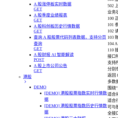
A 股涨停板实时数据
50
GET
业务
A 股季度业绩报表
100
GET
101
A 股科创板历史行情数据
102
GET
查询 A 股股票代码列表数据，支持分页
103
查询
104
GET
110
A 股财报 AI 智能解读
接口
POST
支持
A 股上市公司公告
分别
GET
返回 
港股
多数
DEMO
围绕
[DEMO] 港股股票指数实时行情数
适合
据
适合
[DEMO] 港股股票指数历史行情数
可与
据
全接口支