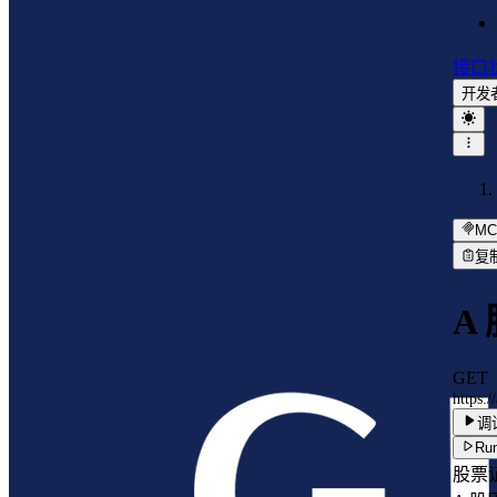
接口
开发
MC
复
A
GET
https:
调
Run
股票