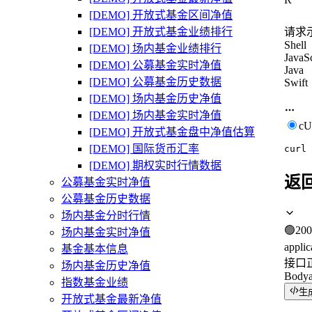
[DEMO] 开放式基金区间净值
请求
[DEMO] 开放式基金业绩排行
Shell
[DEMO] 场内基金业绩排行
JavaSc
[DEMO] 公募基金实时净值
Java
[DEMO] 公募基金历史数据
Swift
[DEMO] 场内基金历史净值
[DEMO] 场内基金实时净值
c
[DEMO] 开放式基金盘中净值估算
[DEMO] 国际货币汇率
curl
[DEMO] 期权实时行情数据
返
公募基金实时净值
公募基金历史数据
场内基金分时行情
🟢
200
场内基金实时净值
applic
基金基本信息
接口
场内基金历史净值
Body
指数基金业绩
生
开放式基金最新净值