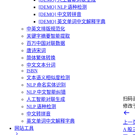
[DEMO] NLP 语种检测
[DEMO] 中文转拼音
[DEMO] 英文单词中文解释字典
中英文排版规范化
关键字摘要智能提取
百万中国对联数据
唐诗宋词
简体繁体转换
中文文本分词
ISBN
文本语义相似度检测
NLP 命名实体识别
NLP 中文智能纠错
扫码
人工智能对联生成
修改
NLP 语种检测
中文转拼音
英文单词中文解释字典
上一
网站工具
A 