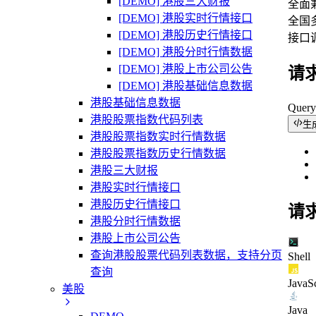
[DEMO] 港股三大财报
全面兼
[DEMO] 港股实时行情接口
全国多
[DEMO] 港股历史行情接口
接口
[DEMO] 港股分时行情数据
[DEMO] 港股上市公司公告
请
[DEMO] 港股基础信息数据
港股基础信息数据
Quer
港股股票指数代码列表
生
港股股票指数实时行情数据
港股股票指数历史行情数据
港股三大财报
港股实时行情接口
港股历史行情接口
请
港股分时行情数据
港股上市公司公告
查询港股股票代码列表数据，支持分页
Shell
查询
JavaSc
美股
Java