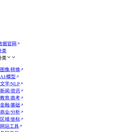
数据官网
 分类
 分类
图像/转换
AI/模型
文字/NLP
新闻/资讯
教育/高考
金融/基础
商业/分析
区域/坐标
网站工具