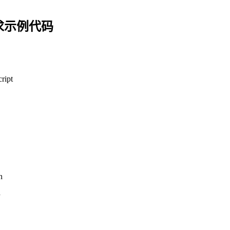
求示例代码
ript
n
P