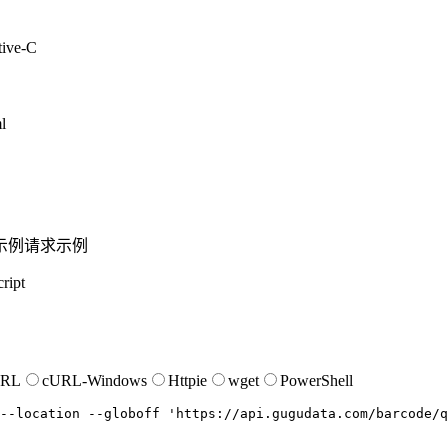
tive-C
l
示例
请求示例
ript
URL
cURL-Windows
Httpie
wget
PowerShell
--location
--globoff
'https://api.gugudata.com/barcode/