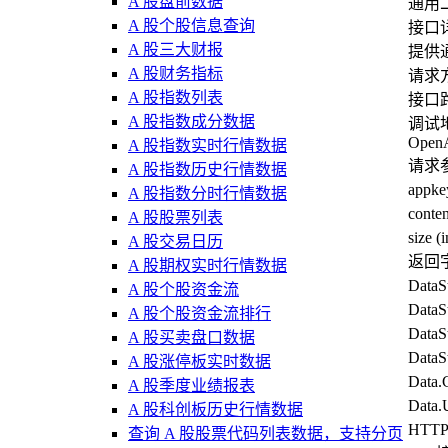
A 股盘前数据
通用
A 股个股信息查询
接口
A 股三大财报
提供
A 股财务指标
请求方
A 股指数列表
接口路径
A 股指数成分数据
调试
Open
A 股指数实时行情数据
请求
A 股指数历史行情数据
appk
A 股指数分时行情数据
con
A 股股票列表
siz
A 股交易日历
返回
A 股期权实时行情数据
Data
A 股个股资金流
Data
A 股个股资金流排行
Data
A 股买卖盘口数据
Dat
A 股涨停板实时数据
Data
A 股季度业绩报表
Data
A 股科创板历史行情数据
HTT
查询 A 股股票代码列表数据，支持分页