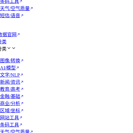
条码工具
天气/空气质量
短信/语音
数据官网
 分类
 分类
图像/转换
AI/模型
文字/NLP
新闻/资讯
教育/高考
金融/基础
商业/分析
区域/坐标
网站工具
条码工具
天气/空气质量