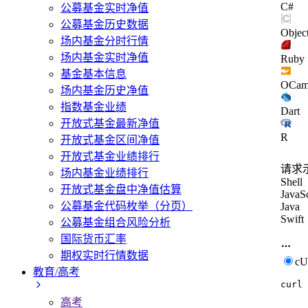
C#
公募基金实时净值
公募基金历史数据
Objec
场内基金分时行情
场内基金实时净值
Ruby
基金基本信息
OCam
场内基金历史净值
指数基金业绩
Dart
开放式基金最新净值
R
开放式基金区间净值
开放式基金业绩排行
请求
场内基金业绩排行
Shell
开放式基金盘中净值估算
JavaSc
公募基金代码枚举（分页）
Java
Swift
公募基金组合风险分析
国际货币汇率
期权实时行情数据
c
教育/高考
curl
高考