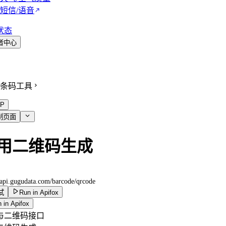
短信/语音
状态
者中心
条码工具
P
制页面
用二维码生成
//api.gugudata.com
/barcode/qrcode
试
Run in Apifox
 in Apifox
与二维码接口