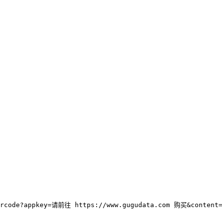
qrcode?appkey=请前往 https://www.gugudata.com 购买&content=