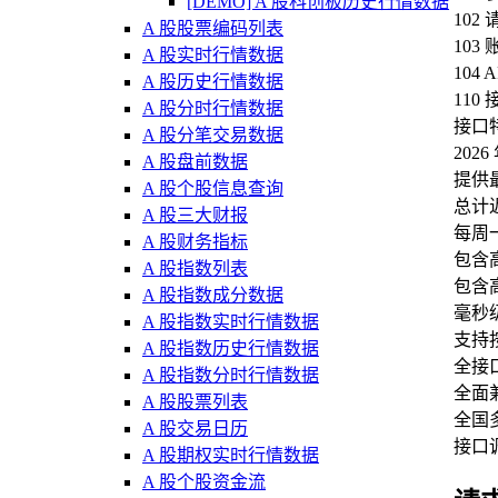
[DEMO] A 股科创板历史行情数据
102
A 股股票编码列表
103
A 股实时行情数据
104
A 股历史行情数据
110
A 股分时行情数据
接口
A 股分笔交易数据
202
A 股盘前数据
提供
A 股个股信息查询
总计近
A 股三大财报
每周
A 股财务指标
包含
A 股指数列表
包含
A 股指数成分数据
毫秒
A 股指数实时行情数据
支持
A 股指数历史行情数据
全接口支
A 股指数分时行情数据
全面兼
A 股股票列表
全国多
A 股交易日历
接口
A 股期权实时行情数据
A 股个股资金流