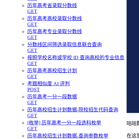
历年高考省录取分数线
GET
历年高考高校录取分数线
GET
历年高考专业录取分数线
GET
分数线区间筛选录取信息联合查询
GET
按照学校名称或学校 ID 查询高校的专业信息
GET
历年高考高校招生计划
GET
考题相似度 AI 评判
POST
历年高考一分一段数据
GET
历年高校招生计划数据-院校招生代码查询
GET
[枚举] 历年高考一分一段选科枚举
咕咕
GET
历年高校招生计划数据-查询参数枚举
在这