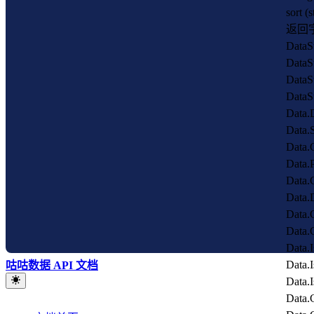
sort
返回
Data
Data
Data
Dat
Dat
Dat
Data
Data
Data
Data
Dat
Dat
Data
Data
咕咕数据 API 文档
Data
Dat