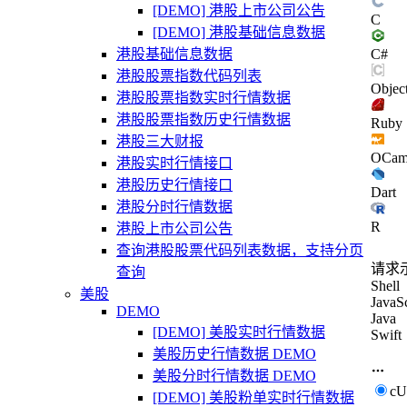
[DEMO] 港股上市公司公告
C
[DEMO] 港股基础信息数据
港股基础信息数据
C#
港股股票指数代码列表
Objec
港股股票指数实时行情数据
港股股票指数历史行情数据
Ruby
港股三大财报
OCam
港股实时行情接口
港股历史行情接口
Dart
港股分时行情数据
R
港股上市公司公告
查询港股股票代码列表数据，支持分页
请求
查询
Shell
美股
JavaSc
DEMO
Java
[DEMO] 美股实时行情数据
Swift
美股历史行情数据 DEMO
美股分时行情数据 DEMO
c
[DEMO] 美股粉单实时行情数据