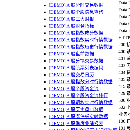
Data.
[DEMO] A 股分时交易数据
Data
[DEMO] A 股个股信息查询
Data
[DEMO] A 股三大财报
Data
[DEMO] A 股财务指标
Data
[DEMO] A 股指数成分数据
HTT
[DEMO] A 股指数实时行情数据
20
[DEMO] A 股指数历史行情数据
40
[DEMO] A 股盘前数据
401
[DEMO] A 股分笔交易数据
40
[DEMO] A 股股票列表编码
404
[DEMO] A 股交易日历
40
[DEMO] A 股指数分时行情数据
41
[DEMO] A 股个股资金流
42
[DEMO] A 股个股资金流排行
50
[DEMO] A 股期权实时行情数据
50
[DEMO] A 股买卖盘口数据
业务
[DEMO] A 股涨停板实时数据
100
[DEMO] A 股季度业绩报表
101