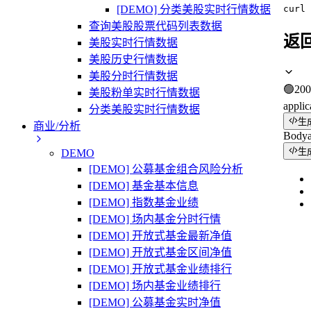
[DEMO] 分类美股实时行情数据
curl
查询美股股票代码列表数据
返
美股实时行情数据
美股历史行情数据
美股分时行情数据
🟢
200
美股粉单实时行情数据
applic
分类美股实时行情数据
生
商业/分析
Body
生
DEMO
[DEMO] 公募基金组合风险分析
[DEMO] 基金基本信息
[DEMO] 指数基金业绩
[DEMO] 场内基金分时行情
[DEMO] 开放式基金最新净值
[DEMO] 开放式基金区间净值
[DEMO] 开放式基金业绩排行
[DEMO] 场内基金业绩排行
[DEMO] 公募基金实时净值