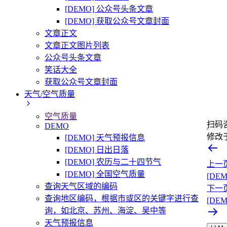
[DEMO] 公众号头条文章
[DEMO] 获取公众号文章封面
文章正文
文章正文图片列表
公众号头条文章
笑话大全
获取公众号文章封面
天气/空气质量
空气质量
扫码
DEMO
修改
[DEMO] 天气预报信息
[DEMO] 日出日落
[DEMO] 农历与二十四节气
上一
[DEMO] 全国空气质量
[DE
查询天气区域的编码
下一
查询地区编码，根据市或区的关键字进行查
[DE
询，如北京、苏州、海淀、吴中等
天气预报信息