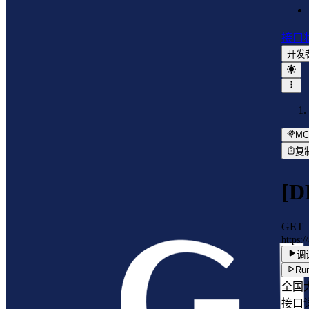
接口
开发
MC
复
[
GET
https:
调
Run
全国
接口