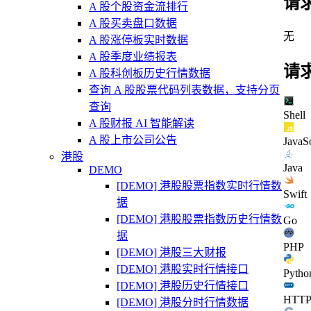
请
A 股个股资金流排行
A 股买卖盘口数据
无
A 股涨停板实时数据
A 股季度业绩报表
请
A 股科创板历史行情数据
查询 A 股股票代码列表数据，支持分页
查询
Shell
A 股财报 AI 智能解读
A 股上市公司公告
JavaSc
港股
Java
DEMO
[DEMO] 港股股票指数实时行情数
Swift
据
[DEMO] 港股股票指数历史行情数
Go
据
PHP
[DEMO] 港股三大财报
[DEMO] 港股实时行情接口
Pytho
[DEMO] 港股历史行情接口
HTT
[DEMO] 港股分时行情数据