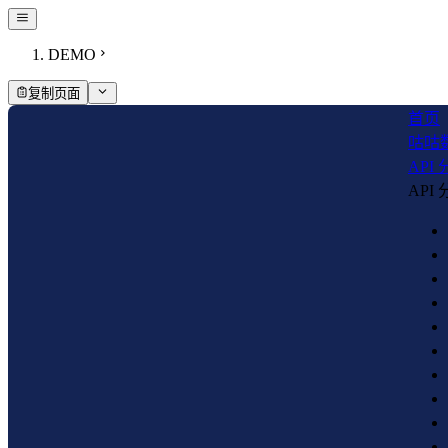
DEMO
复制页面
首页
咕咕
API
API