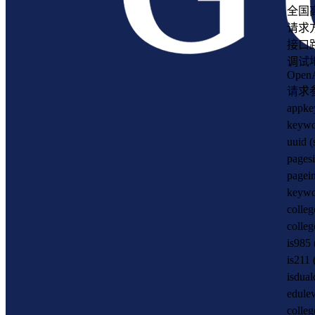
全国
请求方
接口路径:
调试
Open
请求
appk
key
uui
pag
pag
key
col
col
is9
is2
isd
edu
col