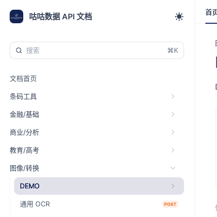
首
首
咕咕数据 API 文档
⌘K
文档首页
条码工具
金融/基础
商业/分析
教育/高考
图像/转换
DEMO
通用 OCR
POST