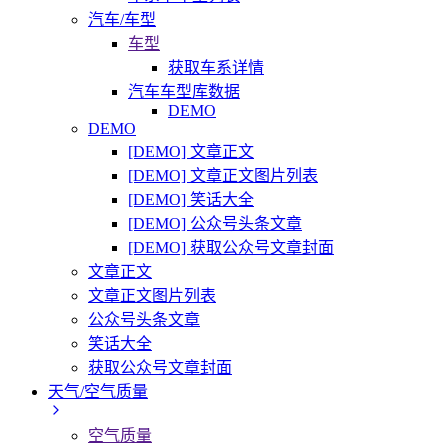
汽车/车型
车型
获取车系详情
汽车车型库数据
DEMO
DEMO
[DEMO] 文章正文
[DEMO] 文章正文图片列表
[DEMO] 笑话大全
[DEMO] 公众号头条文章
[DEMO] 获取公众号文章封面
文章正文
文章正文图片列表
公众号头条文章
笑话大全
获取公众号文章封面
天气/空气质量
空气质量