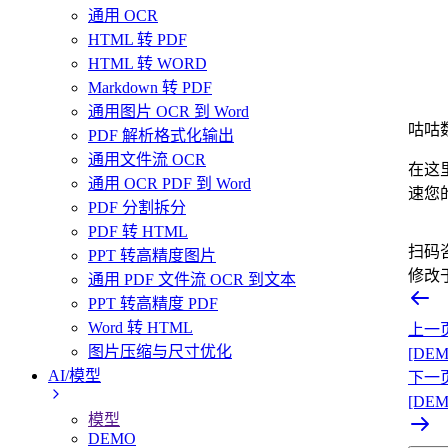
通用 OCR
HTML 转 PDF
HTML 转 WORD
Markdown 转 PDF
通用图片 OCR 到 Word
咕咕
PDF 解析格式化输出
通用文件流 OCR
在这
通用 OCR PDF 到 Word
速您
PDF 分割拆分
PDF 转 HTML
扫码
PPT 转高精度图片
修改
通用 PDF 文件流 OCR 到文本
PPT 转高精度 PDF
Word 转 HTML
上一
图片压缩与尺寸优化
[DE
AI/模型
下一
[DE
模型
DEMO