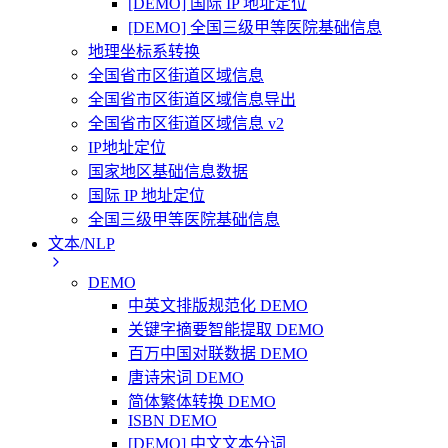
[DEMO] 国际 IP 地址定位
[DEMO] 全国三级甲等医院基础信息
地理坐标系转换
全国省市区街道区域信息
全国省市区街道区域信息导出
全国省市区街道区域信息 v2
IP地址定位
国家地区基础信息数据
国际 IP 地址定位
全国三级甲等医院基础信息
文本/NLP
DEMO
中英文排版规范化 DEMO
关键字摘要智能提取 DEMO
百万中国对联数据 DEMO
唐诗宋词 DEMO
简体繁体转换 DEMO
ISBN DEMO
[DEMO] 中文文本分词