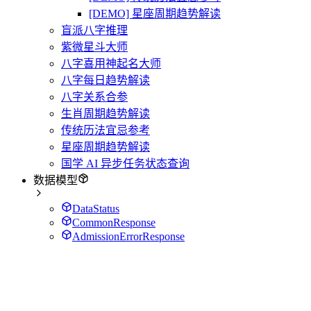
[DEMO] 星座周期趋势解读
盲派八字推理
紫微星斗大师
八字喜用神起名大师
八字每日趋势解读
八字关系合参
生肖周期趋势解读
传统历法宜忌参考
星座周期趋势解读
国学 AI 异步任务状态查询
数据模型
DataStatus
CommonResponse
AdmissionErrorResponse