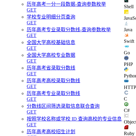
历年高考一分一段数据-查询参数枚举
Shell
GET
学校专业明细分页查询
JavaSc
GET
历年高考专业录取分数线-查询参数枚举
Java
GET
Swift
全国大学高校基础信息
GET
Go
全国大学高校专业数据
GET
PHP
历年高考省录取分数线
GET
Pytho
历年高考高校录取分数线
GET
HTT
历年高考专业录取分数线
C
GET
分数线区间筛选录取信息联合查询
C#
GET
按照学校名称或学校 ID 查询高校的专业信息
Objec
GET
历年高考高校招生计划
Ruby