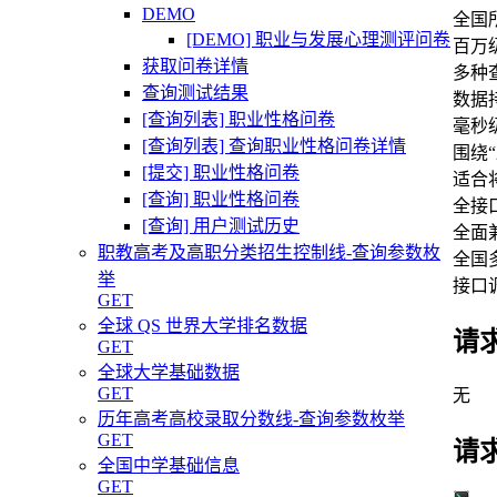
DEMO
全国所
[DEMO] 职业与发展心理测评问卷
百万
获取问卷详情
多种
查询测试结果
数据
[查询列表] 职业性格问卷
毫秒
[查询列表] 查询职业性格问卷详情
围绕
[提交] 职业性格问卷
适合
[查询] 职业性格问卷
全接口支
[查询] 用户测试历史
全面兼
职教高考及高职分类招生控制线-查询参数枚
全国多
举
接口
GET
全球 QS 世界大学排名数据
请
GET
全球大学基础数据
GET
无
历年高考高校录取分数线-查询参数枚举
GET
请
全国中学基础信息
GET