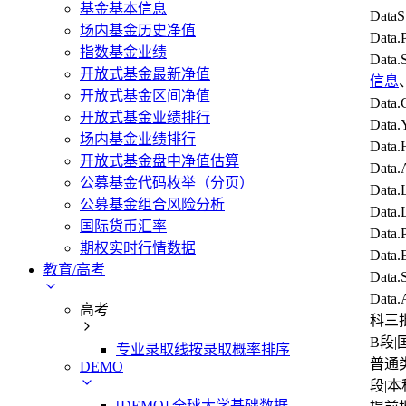
基金基本信息
Data
场内基金历史净值
Data
指数基金业绩
Dat
开放式基金最新净值
信息
开放式基金区间净值
Data
开放式基金业绩排行
Data
场内基金业绩排行
Data
开放式基金盘中净值估算
Data
公募基金代码枚举（分页）
Data
公募基金组合风险分析
Data
国际货币汇率
Data.
期权实时行情数据
Data
教育/高考
Data
Dat
高考
科三
B段
专业录取线按录取概率排序
普通
DEMO
段|
[DEMO] 全球大学基础数据