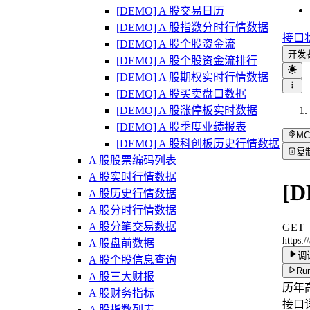
[DEMO] A 股交易日历
[DEMO] A 股指数分时行情数据
接口
[DEMO] A 股个股资金流
开发
[DEMO] A 股个股资金流排行
[DEMO] A 股期权实时行情数据
[DEMO] A 股买卖盘口数据
[DEMO] A 股涨停板实时数据
[DEMO] A 股季度业绩报表
MC
[DEMO] A 股科创板历史行情数据
复
A 股股票编码列表
A 股实时行情数据
[
A 股历史行情数据
A 股分时行情数据
A 股分笔交易数据
GET
https:
A 股盘前数据
调
A 股个股信息查询
Run
A 股三大财报
历年
A 股财务指标
接口
A 股指数列表