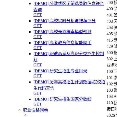
20
[DEMO] 分数线区间筛选录取信息联合
40
查询
GET
401
[DEMO] 高校实时分析与推荐评分
40
GET
404
[DEMO] 高校录取概率模型预测
40
GET
41
[DEMO] 高考教育信息智能助手
42
GET
50
[DEMO] 职教高考及高职分类招生控制
50
线
GET
业务
[DEMO] 研究生招生专业目录
100
GET
101
[DEMO] 历年高校招生计划数据-院校招
102
生代码查询
103
GET
104
[DEMO] 研究生招生国家分数线
110
GET
接口
职业性格问卷
202