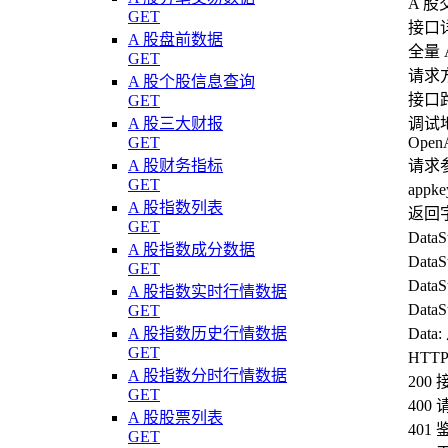
A 
GET
接口
A 股盘前数据
全量 
GET
请求方
A 股个股信息查询
接口路径:
GET
A 股三大财报
调试
GET
Open
A 股财务指标
请求
GET
appk
A 股指数列表
返回
GET
Data
A 股指数成分数据
Data
GET
Data
A 股指数实时行情数据
Dat
GET
A 股指数历史行情数据
Dat
GET
HTT
A 股指数分时行情数据
20
GET
40
A 股股票列表
401
GET