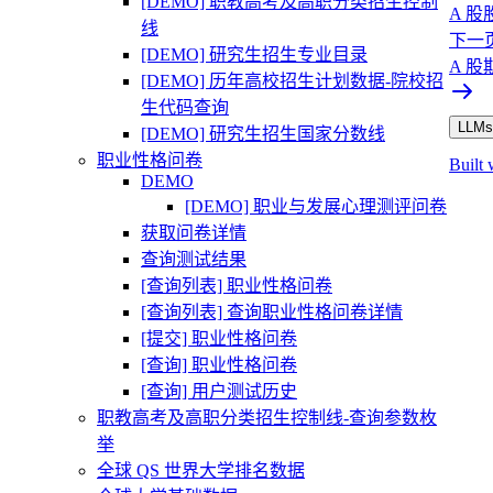
[DEMO] 职教高考及高职分类招生控制
A 
线
下一
[DEMO] 研究生招生专业目录
A 
[DEMO] 历年高校招生计划数据-院校招
生代码查询
LLMs.
[DEMO] 研究生招生国家分数线
职业性格问卷
Built 
DEMO
[DEMO] 职业与发展心理测评问卷
获取问卷详情
查询测试结果
[查询列表] 职业性格问卷
[查询列表] 查询职业性格问卷详情
[提交] 职业性格问卷
[查询] 职业性格问卷
[查询] 用户测试历史
职教高考及高职分类招生控制线-查询参数枚
举
全球 QS 世界大学排名数据