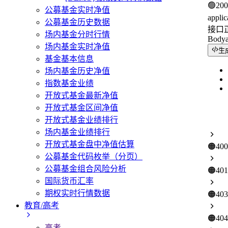
🟢
200
公募基金实时净值
applic
公募基金历史数据
接口
场内基金分时行情
Body
场内基金实时净值
生
基金基本信息
场内基金历史净值
指数基金业绩
开放式基金最新净值
开放式基金区间净值
开放式基金业绩排行
场内基金业绩排行
开放式基金盘中净值估算
🟠
400
公募基金代码枚举（分页）
公募基金组合风险分析
🟠
401
国际货币汇率
期权实时行情数据
🟠
403
教育/高考
🟠
404
高考