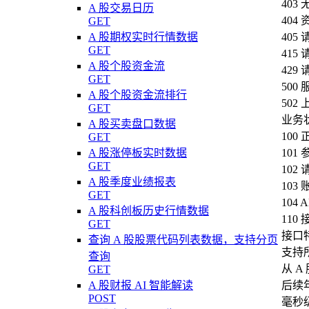
40
A 股交易日历
404
GET
A 股期权实时行情数据
40
GET
41
A 股个股资金流
42
GET
50
A 股个股资金流排行
50
GET
业务
A 股买卖盘口数据
100
GET
A 股涨停板实时数据
101
GET
102
A 股季度业绩报表
103
GET
104
A 股科创板历史行情数据
110
GET
接口
查询 A 股股票代码列表数据，支持分页
支持
查询
从 
GET
A 股财报 AI 智能解读
后续
POST
毫秒