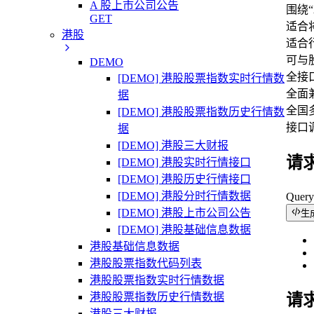
A 股上市公司公告
围绕
GET
适合
港股
适合
可与
DEMO
全接口支
[DEMO] 港股股票指数实时行情数
全面兼
据
全国多
[DEMO] 港股股票指数历史行情数
接口
据
[DEMO] 港股三大财报
请
[DEMO] 港股实时行情接口
[DEMO] 港股历史行情接口
[DEMO] 港股分时行情数据
Quer
[DEMO] 港股上市公司公告
生
[DEMO] 港股基础信息数据
港股基础信息数据
港股股票指数代码列表
港股股票指数实时行情数据
港股股票指数历史行情数据
请
港股三大财报