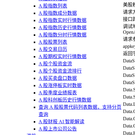
美股
A 股指数列表
请求方
A 股指数成分数据
接口路径:
A 股指数实时行情数据
调试
A 股指数历史行情数据
Open
A 股指数分时行情数据
请求
A 股股票列表
appk
A 股交易日历
返回
A 股期权实时行情数据
Data
A 股个股资金流
Data
A 股个股资金流排行
Data
A 股买卖盘口数据
Dat
A 股涨停板实时数据
Data
A 股季度业绩报表
Data
A 股科创板历史行情数据
Dat
查询 A 股股票代码列表数据，支持分页
Dat
查询
Data
A 股财报 AI 智能解读
Dat
A 股上市公司公告
Dat