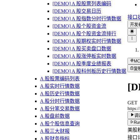
[DEMO] A 股股票列表编码
[DEMO] A 股交易日历
接口
[DEMO] A 股指数分时行情数据
开发
[DEMO] A 股个股资金流
[DEMO] A 股个股资金流排行
[DEMO] A 股期权实时行情数据
[DEMO] A 股买卖盘口数据
[DEMO] A 股涨停板实时数据
MC
[DEMO] A 股季度业绩报表
复
[DEMO] A 股科创板历史行情数据
A 股股票编码列表
[
A 股实时行情数据
A 股历史行情数据
A 股分时行情数据
GET
A 股分笔交易数据
https:
调
A 股盘前数据
Run
A 股个股信息查询
美股
A 股三大财报
接口
A 股财务指标