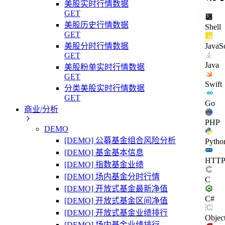
美股实时行情数据
GET
美股历史行情数据
Shell
GET
美股分时行情数据
JavaSc
GET
Java
美股粉单实时行情数据
GET
Swift
分类美股实时行情数据
GET
Go
商业/分析
PHP
DEMO
[DEMO] 公募基金组合风险分析
Pytho
[DEMO] 基金基本信息
HTT
[DEMO] 指数基金业绩
[DEMO] 场内基金分时行情
C
[DEMO] 开放式基金最新净值
C#
[DEMO] 开放式基金区间净值
[DEMO] 开放式基金业绩排行
Objec
[DEMO] 场内基金业绩排行