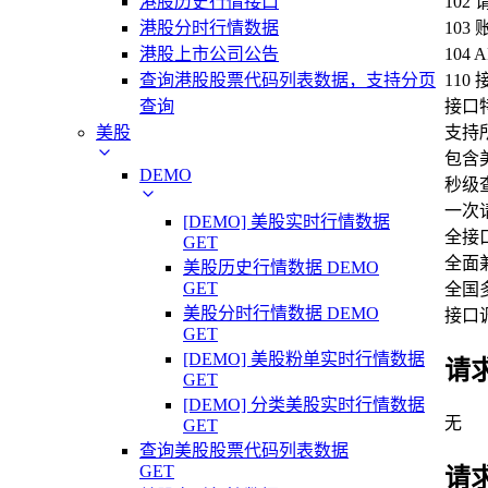
港股历史行情接口
102
港股分时行情数据
103
港股上市公司公告
104
查询港股股票代码列表数据，支持分页
110
查询
接口
美股
支持
包含
DEMO
秒级
一次
[DEMO] 美股实时行情数据
全接口支
GET
全面兼
美股历史行情数据 DEMO
GET
全国多
美股分时行情数据 DEMO
接口
GET
[DEMO] 美股粉单实时行情数据
请
GET
[DEMO] 分类美股实时行情数据
无
GET
查询美股股票代码列表数据
GET
请