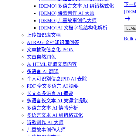
下一
[DEMO] 多语言文本 AI 纠错格式化
[DE
[DEMO] 诗歌创作 AI 大师
[DEMO] 儿童故事创作大师
[DEMO] AI 文档字段结构化解析
LLMs.
上传知识库文档
Built 
AI RAG 文档知识库问答
文章抽取信息化 JSON
文章自然润色
从 HTML 提取文章内容
多语言 AI 翻译
个人可识别信息(PII) AI 去除
PDF 全文多语言 AI 摘要
长文本多语言 AI 摘要
多语言长文本 AI 关键字提取
多语言文本 AI 情感分析
多语言文本 AI 纠错格式化
诗歌创作 AI 大师
儿童故事创作大师