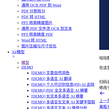
通用 OCR PDF 到 Word
PDF 分割拆分
PDF 转 HTML
PPT 转高精度图片
通用 PDF 文件流 OCR 到文本
PPT 转高精度 PDF
Word 转 HTML
图片压缩与尺寸优化
AI/模型
咕咕
模型
DEMO
在这
[DEMO] 文章自然润色
[DEMO] 多语言 AI 翻译
扫码
[DEMO] 个人可识别信息(PII) AI 去除
修改
[DEMO] PDF 全文多语言 AI 摘要
[DEMO] 长文本多语言 AI 摘要
上一
[DEMO] 多语言长文本 AI 关键字提取
美股
[DEMO] 多语言文本 AI 情感分析