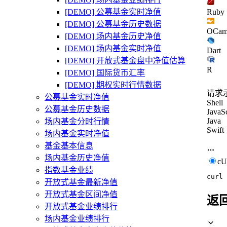
[DEMO] 公募基金实时净值
Ruby
[DEMO] 公募基金历史数据
OCam
[DEMO] 场内基金历史净值
[DEMO] 场内基金实时净值
Dart
[DEMO] 开放式基金盘中净值估算
R
[DEMO] 国际货币汇率
[DEMO] 期权实时行情数据
请求
公募基金实时净值
Shell
公募基金历史数据
JavaSc
Java
场内基金分时行情
Swift
场内基金实时净值
基金基本信息
场内基金历史净值
c
指数基金业绩
curl
开放式基金最新净值
开放式基金区间净值
返
开放式基金业绩排行
场内基金业绩排行